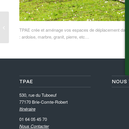
Entretien des haies
TPAE crée et aménage vos espaces de déplacement dans vo
: ardoise, marbre, granit, pierre, etc…
TPAE
NOUS
530, rue du Tuboeuf
77170 Brie-Comte-Robert
Itinéraire
01 64 05 45 70
Nous Contacter